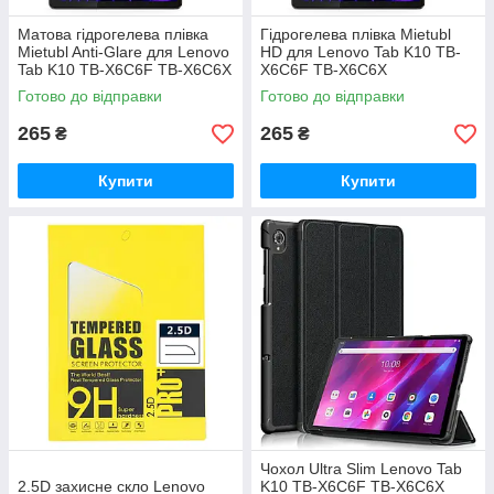
Матова гідрогелева плівка
Гідрогелева плівка Mietubl
Mietubl Anti-Glare для Lenovo
HD для Lenovo Tab K10 TB-
Tab K10 TB-X6C6F TB-X6C6X
X6C6F TB-X6C6X
Готово до відправки
Готово до відправки
265
265
₴
₴
Купити
Купити
Чохол Ultra Slim Lenovo Tab
2.5D захисне скло Lenovo
K10 TB-X6C6F TB-X6C6X