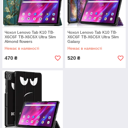
Чохол Lenovo Tab K10 TB-
Чохол Lenovo Tab K10 TB-
X6C6F TB-X6C6X Ultra Slim
X6C6F TB-X6C6X Ultra Slim
Almond flowers
Galaxy
Немає в наявності
Немає в наявності
470
520
₴
₴