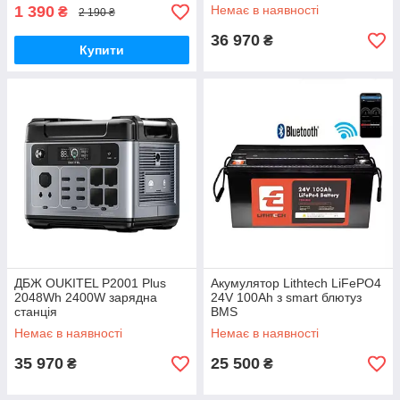
1 390
Немає в наявності
₴
2 190 ₴
36 970
₴
Купити
ДБЖ OUKITEL P2001 Plus
Акумулятор Lithtech LiFePO4
2048Wh 2400W зарядна
24V 100Ah з smart блютуз
станція
BMS
Немає в наявності
Немає в наявності
35 970
25 500
₴
₴