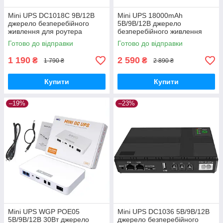
Mini UPS DC1018C 9В/12В
Mini UPS 18000mAh
джерело безперебійного
5В/9В/12В джерело
живлення для роутера
безперебійного живлення
для роутера
Готово до відправки
Готово до відправки
1 190
2 590
₴
₴
1 790 ₴
2 890 ₴
Купити
Купити
–19%
–23%
Mini UPS WGP POE05
Mini UPS DC1036 5В/9В/12В
5В/9В/12В 30Вт джерело
джерело безперебійного