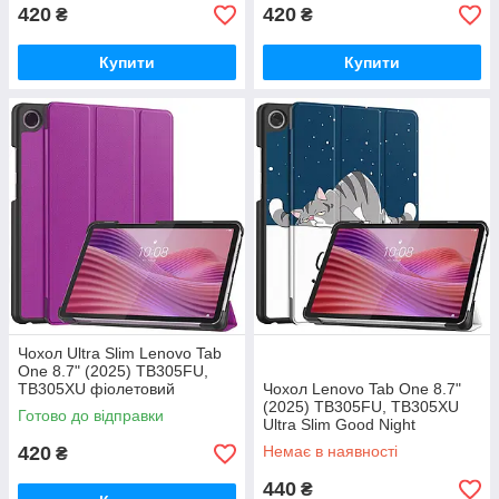
420
420
₴
₴
Купити
Купити
Чохол Ultra Slim Lenovo Tab
One 8.7" (2025) TB305FU,
TB305XU фіолетовий
Чохол Lenovo Tab One 8.7"
(2025) TB305FU, TB305XU
Готово до відправки
Ultra Slim Good Night
420
Немає в наявності
₴
440
₴