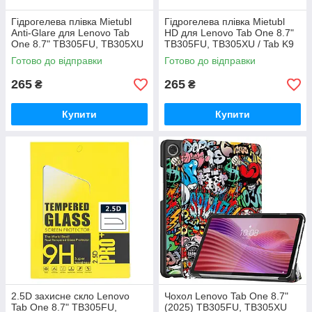
Гідрогелева плівка Mietubl
Гідрогелева плівка Mietubl
Anti-Glare для Lenovo Tab
HD для Lenovo Tab One 8.7"
One 8.7" TB305FU, TB305XU
TB305FU, TB305XU / Tab K9
/ Tab K9 (2025) матова
(2025)
Готово до відправки
Готово до відправки
265
265
₴
₴
Купити
Купити
2.5D захисне скло Lenovo
Чохол Lenovo Tab One 8.7"
Tab One 8.7" TB305FU,
(2025) TB305FU, TB305XU