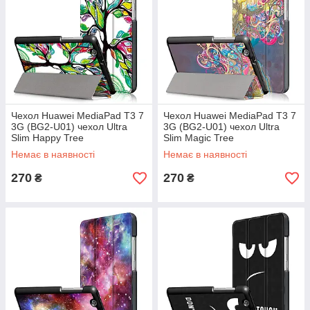
Чехол Huawei MediaPad T3 7
Чехол Huawei MediaPad T3 7
3G (BG2-U01) чехол Ultra
3G (BG2-U01) чехол Ultra
Slim Happy Tree
Slim Magic Tree
Немає в наявності
Немає в наявності
270
270
₴
₴