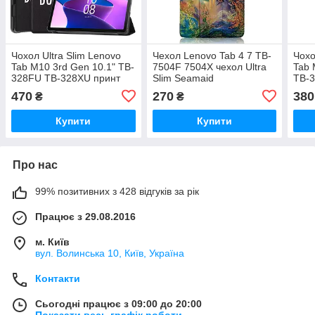
Чохол Ultra Slim Lenovo
Чехол Lenovo Tab 4 7 TB-
Чохо
Tab M10 3rd Gen 10.1" TB-
7504F 7504X чехол Ultra
Tab 
328FU TB-328XU принт
Slim Seamaid
TB-3
Don't Touch
470
270
380
₴
₴
Купити
Купити
Про нас
99% позитивних з 428 відгуків за рік
Працює з 29.08.2016
м. Київ
вул. Волинська 10, Київ, Україна
Контакти
Сьогодні працює з 09:00 до 20:00
Показати весь графік роботи