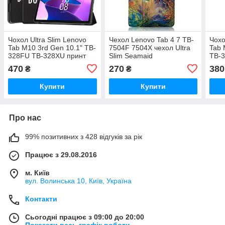
Чохол Ultra Slim Lenovo
Чехол Lenovo Tab 4 7 TB-
Чохо
Tab M10 3rd Gen 10.1" TB-
7504F 7504X чехол Ultra
Tab 
328FU TB-328XU принт
Slim Seamaid
TB-3
Don't Touch
470
270
380
₴
₴
Купити
Купити
Про нас
99% позитивних з 428 відгуків за рік
Працює з 29.08.2016
м. Київ
вул. Волинська 10, Київ, Україна
Контакти
Сьогодні працює з 09:00 до 20:00
Показати весь графік роботи