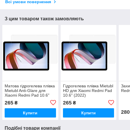
Всі умови повернення
З цим товаром також замовляють
Матова гідрогелева плівка
Гідрогелева плівка Mietubl
Захи
Mietubl Anti-Glare для
HD для Xiaomi Redmi Pad
Redm
Xiaomi Redmi Pad 10.6"
10.6" (2022)
(2022)
265
265
₴
₴
280
Купити
Купити
Подібні товари компанії