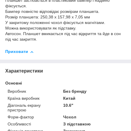
Планшет застібається в пластиковий бампер і надійно
фіксується.
Бампер повністю відповідає розмірам планшета.
Розмір планшета: 250,38 х 157,98 х 7,05 мм
У закритому положенні чохол фіксується магнітами.
Можна використовувати як підставку.
Автосон. Планшет вмикається під час відкриття та йде в сон
під час закриття.
Приховати
Характеристики
Основні
Виробник
Без бренду
Країна виробник
Китай
Діагональ екрану
10.6"
пристрою
Форм-фактор
Чохол
Особливості
З підставкою
Фіксація пристрою
Замикання