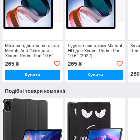
Матова гідрогелева плівка
Гідрогелева плівка Mietubl
Захи
Mietubl Anti-Glare для
HD для Xiaomi Redmi Pad
Redm
Xiaomi Redmi Pad 10.6"
10.6" (2022)
(2022)
265
265
₴
₴
280
Купити
Купити
Подібні товари компанії