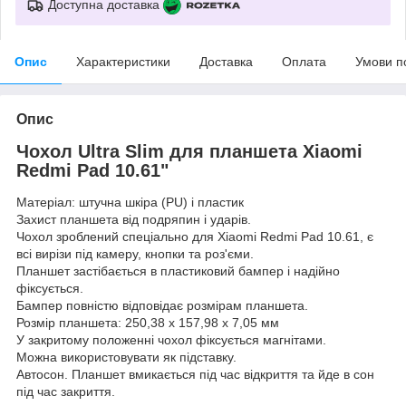
Доступна доставка
Опис
Характеристики
Доставка
Оплата
Умови п
Опис
Чохол Ultra Slim для планшета Xiaomi
Redmi Pad 10.61"
Матеріал: штучна шкіра (PU) і пластик
Захист планшета від подряпин і ударів.
Чохол зроблений спеціально для Xiaomi Redmi Pad 10.61, є
всі вирізи під камеру, кнопки та роз'єми.
Планшет застібається в пластиковий бампер і надійно
фіксується.
Бампер повністю відповідає розмірам планшета.
Розмір планшета: 250,38 х 157,98 х 7,05 мм
У закритому положенні чохол фіксується магнітами.
Можна використовувати як підставку.
Автосон. Планшет вмикається під час відкриття та йде в сон
під час закриття.