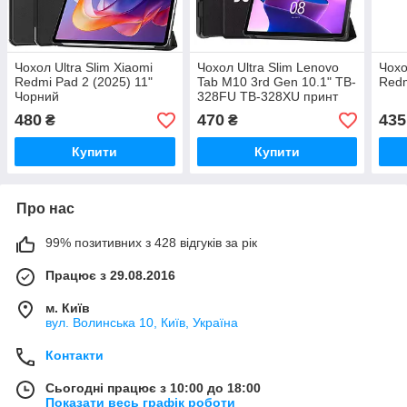
Чохол Ultra Slim Xiaomi
Чохол Ultra Slim Lenovo
Чохо
Redmi Pad 2 (2025) 11"
Tab M10 3rd Gen 10.1" TB-
Redm
Чорний
328FU TB-328XU принт
Don't Touch
480
470
435
₴
₴
Купити
Купити
Про нас
99% позитивних з 428 відгуків за рік
Працює з 29.08.2016
м. Київ
вул. Волинська 10, Київ, Україна
Контакти
Сьогодні працює з 10:00 до 18:00
Показати весь графік роботи