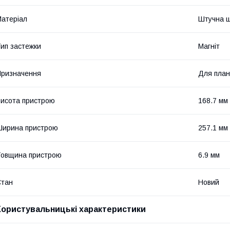
атеріал
Штучна ш
ип застежки
Магніт
ризначення
Для пла
исота пристрою
168.7 мм
Ширина пристрою
257.1 мм
овщина пристрою
6.9 мм
Стан
Новий
Користувальницькі характеристики