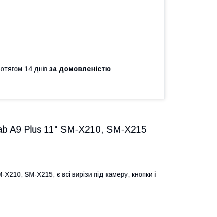
ротягом 14 днів
за домовленістю
ab A9 Plus 11" SM-X210, SM-X215
210, SM-X215, є всі вирізи під камеру, кнопки і