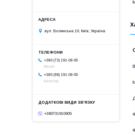
М
Х
вул. Волинська 10, Київ, Україна
+380 (73) 191-09-05
В
lifecell
+380 (98) 191-09-05
Київстар
К
Д
+380731910905
Ф