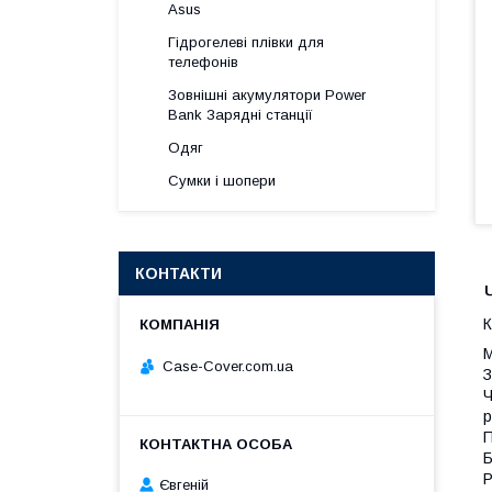
Asus
Гідрогелеві плівки для
телефонів
Зовнішні акумулятори Power
Bank Зарядні станції
Одяг
Сумки і шопери
КОНТАКТИ
К
М
Case-Cover.com.ua
З
Ч
р
П
Б
Р
Євгеній