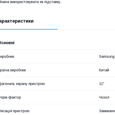
ожна використовувати як підставку.
арактеристики
Основні
иробник
Samsung
раїна виробник
Китай
іагональ екрану пристрою
11"
Форм-фактор
Чохол
іксація пристрою
Замикан