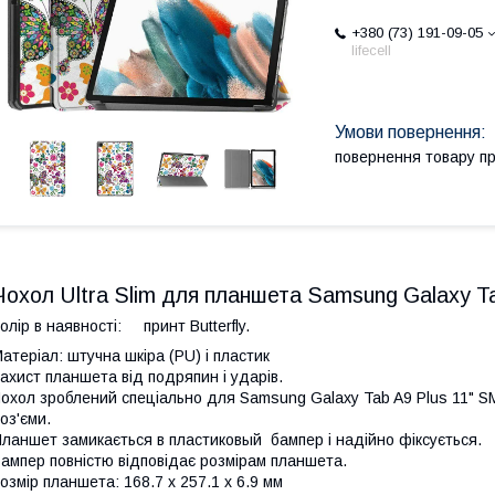
+380 (73) 191-09-05
lifecell
повернення товару п
Чохол Ultra Slim для планшета Samsung Galaxy T
олір в наявності: принт Butterfly.
атеріал: штучна шкіра (PU) і пластик
ахист планшета від подряпин і ударів.
охол зроблений спеціально для Samsung Galaxy Tab A9 Plus 11" SM-X
оз'єми.
ланшет замикається в пластиковый бампер і надійно фіксується.
ампер повністю відповідає розмірам планшета.
озмір планшета: 168.7 x 257.1 x 6.9 мм