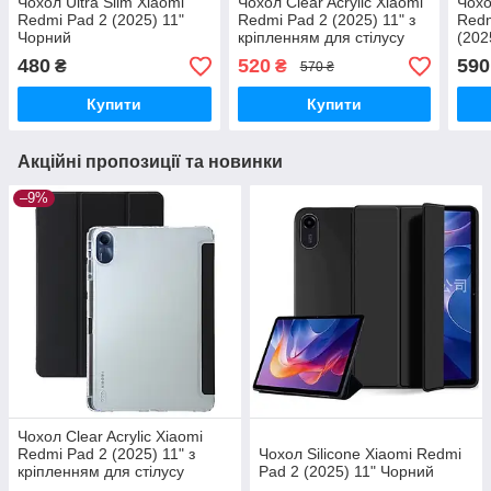
Чохол Ultra Slim Xiaomi
Чохол Clear Acrylic Xiaomi
Чохо
Redmi Pad 2 (2025) 11"
Redmi Pad 2 (2025) 11" з
Redm
Чорний
кріпленням для стілусу
(202
Чорний
480
520
590
₴
₴
570 ₴
Купити
Купити
Акційні пропозиції та новинки
–9%
Чохол Clear Acrylic Xiaomi
Redmi Pad 2 (2025) 11" з
Чохол Silicone Xiaomi Redmi
кріпленням для стілусу
Pad 2 (2025) 11" Чорний
Чорний