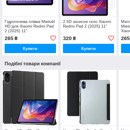
Гідрогелева плівка Mietubl
2.5D захисне скло Xiaomi
Мато
HD для Xiaomi Redmi Pad
Redmi Pad 2 (2025) 11"
Miet
2 (2025) 11"
Xiao
11"
265
320
265
₴
₴
Купити
Купити
Подібні товари компанії