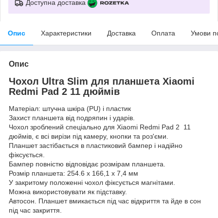
Доступна доставка
Опис
Характеристики
Доставка
Оплата
Умови п
Опис
Чохол Ultra Slim для планшета Xiaomi
Redmi Pad 2 11 дюймів
Матеріал: штучна шкіра (PU) і пластик
Захист планшета від подряпин і ударів.
Чохол зроблений спеціально для Xiaomi Redmi Pad 2 11
дюймів, є всі вирізи під камеру, кнопки та роз'єми.
Планшет застібається в пластиковий бампер і надійно
фіксується.
Бампер повністю відповідає розмірам планшета.
Розмір планшета: 254.6 х 166,1 х 7,4 мм
У закритому положенні чохол фіксується магнітами.
Можна використовувати як підставку.
Автосон. Планшет вмикається під час відкриття та йде в сон
під час закриття.