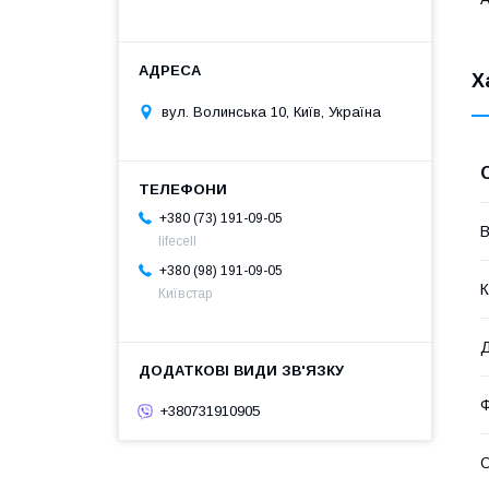
Х
вул. Волинська 10, Київ, Україна
+380 (73) 191-09-05
В
lifecell
+380 (98) 191-09-05
К
Київстар
Д
+380731910905
О