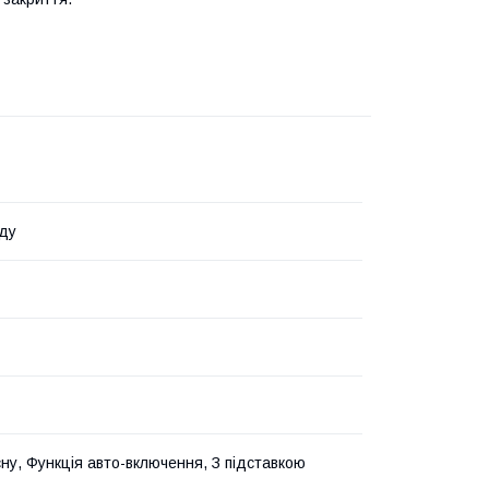
ду
сну, Функція авто-включення, З підставкою