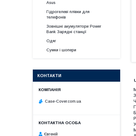
Asus
Гідрогелеві плівки для
телефонів
Зовнішні акумулятори Power
Bank Зарядні станції
Одяг
Сумки і шопери
КОНТАКТИ
М
З
Ч
Case-Cover.com.ua
П
Б
Р
У
М
Євгеній
А