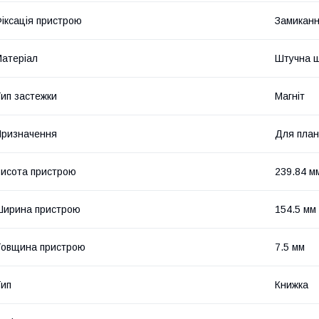
іксація пристрою
Замикан
атеріал
Штучна ш
ип застежки
Магніт
ризначення
Для пла
исота пристрою
239.84 м
Ширина пристрою
154.5 мм
овщина пристрою
7.5 мм
ип
Книжка