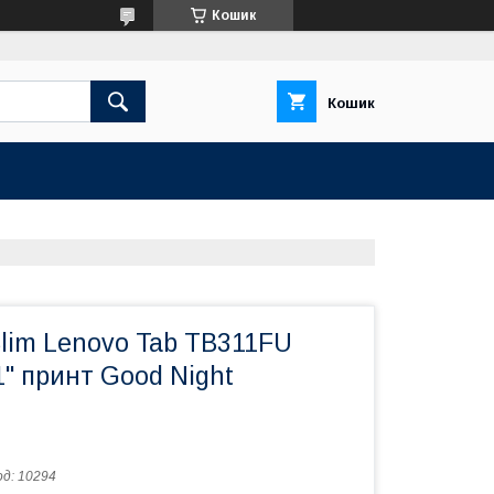
Кошик
Кошик
Slim Lenovo Tab TB311FU
" принт Good Night
од:
10294