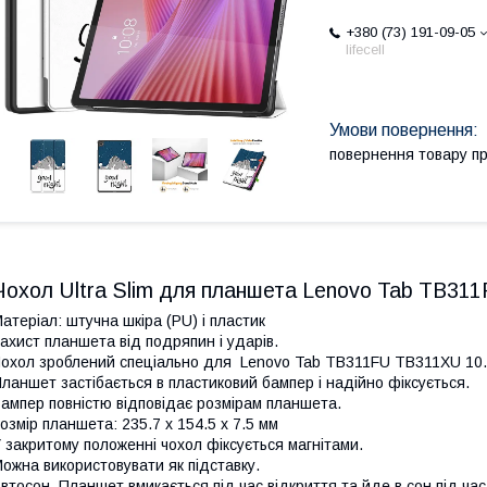
+380 (73) 191-09-05
lifecell
повернення товару п
Чохол Ultra Slim для планшета Lenovo Tab TB31
атеріал: штучна шкіра (PU) і пластик
ахист планшета від подряпин і ударів.
охол зроблений спеціально для Lenovo Tab TB311FU TB311XU 10.1", 
ланшет застібається в пластиковий бампер і надійно фіксується.
ампер повністю відповідає розмірам планшета.
озмір планшета: 235.7 x 154.5 x 7.5 мм
 закритому положенні чохол фіксується магнітами.
ожна використовувати як підставку.
втосон. Планшет вмикається під час відкриття та йде в сон під час