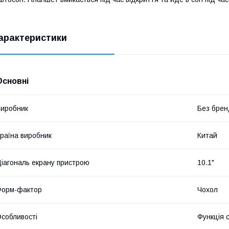
арактеристики
Основні
иробник
Без брен
раїна виробник
Китай
іагональ екрану пристрою
10.1"
Форм-фактор
Чохол
собливості
Функція 