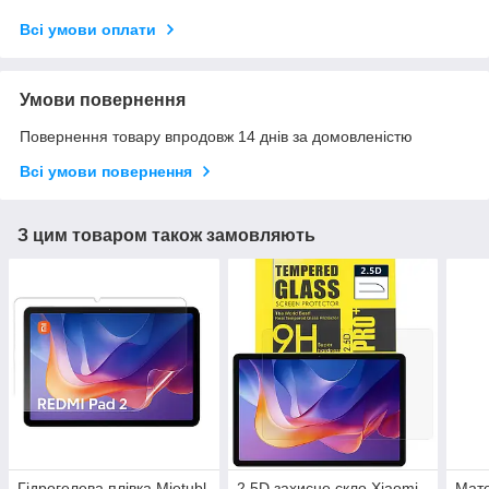
Всі умови оплати
Умови повернення
Повернення товару впродовж 14 днів за домовленістю
Всі умови повернення
З цим товаром також замовляють
Гідрогелева плівка Mietubl
2.5D захисне скло Xiaomi
Мато