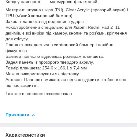
Колір у наявності: мармурово-фіолетовий.
Матеріал: штучна шкіра (PU), Clear Acrylic (прозорий акрил) і
TPU (м'який кольоровий бампер)
Захист планшета від подряпин і ударів.
Чохол зроблений спеціально для Xiaomi Redmi Pad 2 11
дюймів, є всі вирізи під камеру, кнопки та роз'єми, кріплення
для стілусу.
Планшет вкладається в силіконовий бампер і надійно
фіксується.
Бампер повністю відповідає розмірам планшета.
Задня панель із прозорого твердого акрилу.
Розмір планшета: 254.6 х 166,1 х 7,4 мм
Можна використовувати як підставку.
Автосон. Планшет вмикається під час відкриття та йде в сон
під час закриття.
Також є в наявності захисне скло.
Приховати
Характеристики