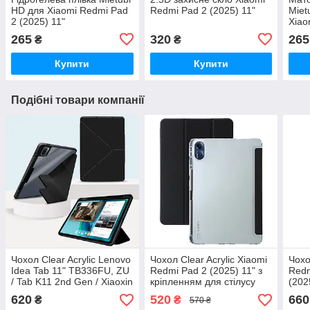
HD для Xiaomi Redmi Pad
Redmi Pad 2 (2025) 11"
Miet
2 (2025) 11"
Xiao
11"
265
320
265
₴
₴
Купити
Купити
Подібні товари компанії
Чохол Clear Acrylic Lenovo
Чохол Clear Acrylic Xiaomi
Чохо
Idea Tab 11" TB336FU, ZU
Redmi Pad 2 (2025) 11" з
Redm
/ Tab K11 2nd Gen / Xiaoxin
кріпленням для стілусу
(202
Pad 2025 з магнітною
Чорний
стіл
620
520
660
₴
₴
570 ₴
застібкою Чорний