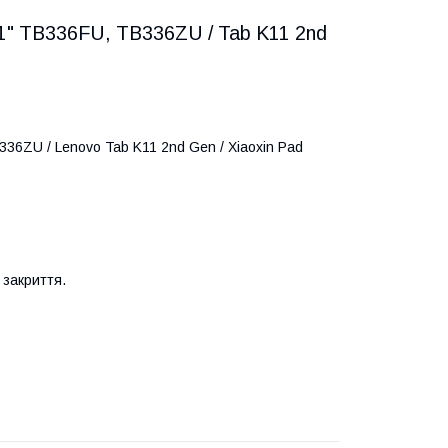
11" TB336FU, TB336ZU / Tab K11 2nd
36ZU / Lenovo Tab K11 2nd Gen / Xiaoxin Pad
 закриття.