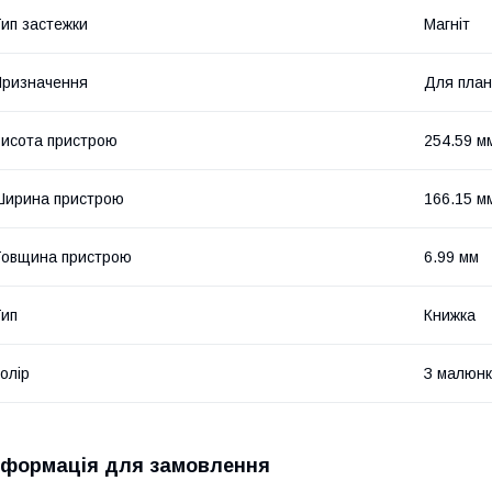
ип застежки
Магніт
ризначення
Для пла
исота пристрою
254.59 м
Ширина пристрою
166.15 м
овщина пристрою
6.99 мм
ип
Книжка
олір
З малюн
нформація для замовлення