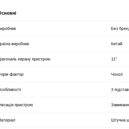
Основні
иробник
Без брен
раїна виробник
Китай
іагональ екрану пристрою
11"
Форм-фактор
Чохол
собливості
З підста
іксація пристрою
Замикан
атеріал
Штучна ш