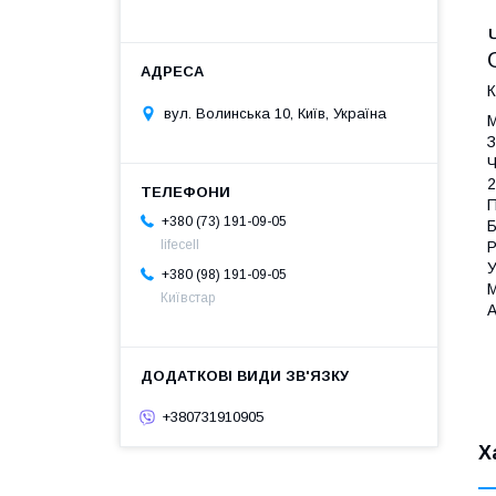
К
вул. Волинська 10, Київ, Україна
М
З
Ч
2
П
+380 (73) 191-09-05
Б
lifecell
Р
У
+380 (98) 191-09-05
М
Київстар
А
+380731910905
Х