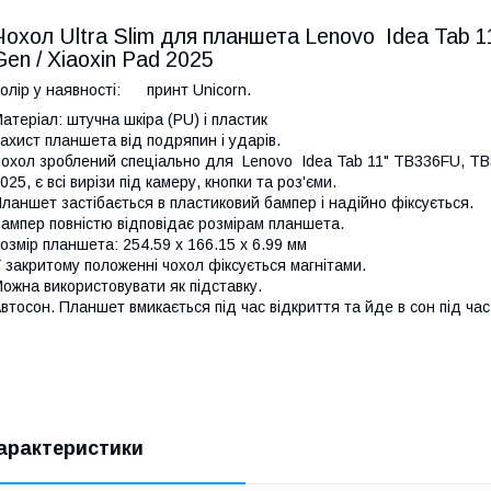
Чохол Ultra Slim для планшета Lenovo Idea Tab 
Gen / Xiaoxin Pad 2025
олір у наявності: принт Unicorn.
атеріал: штучна шкіра (PU) і пластик
ахист планшета від подряпин і ударів.
охол зроблений спеціально для Lenovo Idea Tab 11" TB336FU, TB3
025, є всі вирізи під камеру, кнопки та роз'єми.
ланшет застібається в пластиковий бампер і надійно фіксується.
ампер повністю відповідає розмірам планшета.
озмір планшета: 254.59 x 166.15 x 6.99 мм
 закритому положенні чохол фіксується магнітами.
ожна використовувати як підставку.
втосон. Планшет вмикається під час відкриття та йде в сон під час
арактеристики