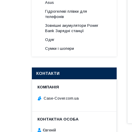
Asus
Гідрогелеві плівки для
телефонів
Зовнішні акумулятори Power
Bank Зарядні станції
Одяг
Сумки і шопери
КОНТАКТИ
Case-Cover.com.ua
Євгеній