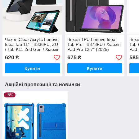
Чохол Clear Acrylic Lenovo
Чохол TPU Lenovo Idea
Чохо
Idea Tab 11" TB336FU, ZU
Tab Pro TB373FU / Xiaoxin
Tab 
/ Tab K11 2nd Gen / Xiaoxin
Pad Pro 12.7" (2025)
Pad 
Pad 2025 з магнітною
Чорний
Чор
620
675
585
₴
₴
застібкою Чорний
Купити
Купити
Акційні пропозиції та новинки
–5%