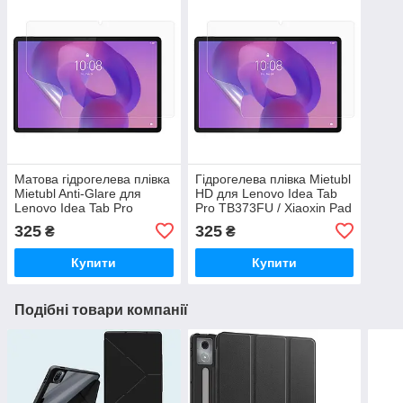
Матова гідрогелева плівка
Гідрогелева плівка Mietubl
Mietubl Anti-Glare для
HD для Lenovo Idea Tab
Lenovo Idea Tab Pro
Pro TB373FU / Xiaoxin Pad
TB373FU / Xiaoxin Pad Pro
Pro 12.7 2025
325
325
₴
₴
12.7 2025
Купити
Купити
Подібні товари компанії