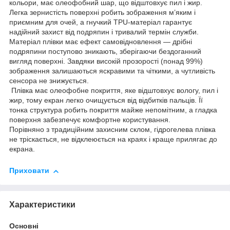
кольори, має олеофобний шар, що відштовхує пил і жир.
Легка зернистість поверхні робить зображення м’яким і
приємним для очей, а гнучкий TPU-матеріал гарантує
надійний захист від подряпин і тривалий термін служби.
Матеріал плівки має ефект самовідновлення — дрібні
подряпини поступово зникають, зберігаючи бездоганний
вигляд поверхні. Завдяки високій прозорості (понад 99%)
зображення залишаються яскравими та чіткими, а чутливість
сенсора не знижується.
Плівка має олеофобне покриття, яке відштовхує вологу, пил і
жир, тому екран легко очищується від відбитків пальців. Її
тонка структура робить покриття майже непомітним, а гладка
поверхня забезпечує комфортне користування.
Порівняно з традиційним захисним склом, гідрогелева плівка
не тріскається, не відклеюється на краях і краще прилягає до
екрана.
Приховати
Характеристики
Основні