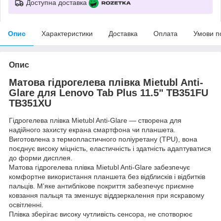
Доступна доставка
Опис
Характеристики
Доставка
Оплата
Умови п
Опис
Матова гідрогелева плівка Mietubl Anti-
Glare для Lenovo Tab Plus 11.5" TB351FU
TB351XU
Гідрогелева плівка Mietubl Anti-Glare — створена для
надійного захисту екрана смартфона чи планшета.
Виготовлена з термопластичного поліуретану (TPU), вона
поєднує високу міцність, еластичність і здатність адаптуватися
до форми дисплея.
Матова гідрогелева плівка Mietubl Anti-Glare забезпечує
комфортне використання планшета без відблисків і відбитків
пальців. М’яке антиблікове покриття забезпечує приємне
ковзання пальця та зменшує віддзеркалення при яскравому
освітленні.
Плівка зберігає високу чутливість сенсора, не спотворює