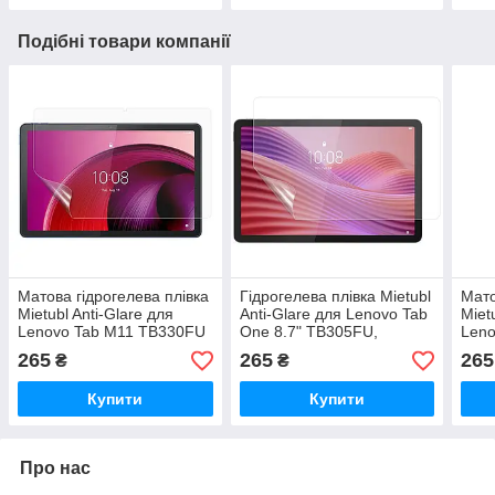
Подібні товари компанії
Матова гідрогелева плівка
Гідрогелева плівка Mietubl
Мато
Mietubl Anti-Glare для
Anti-Glare для Lenovo Tab
Miet
Lenovo Tab M11 TB330FU
One 8.7" TB305FU,
Leno
TB330XU / Xiaoxin Pad
TB305XU / Tab K9 (2025)
11.
265
265
265
₴
₴
2024 / Tab K11
матова
Купити
Купити
Про нас