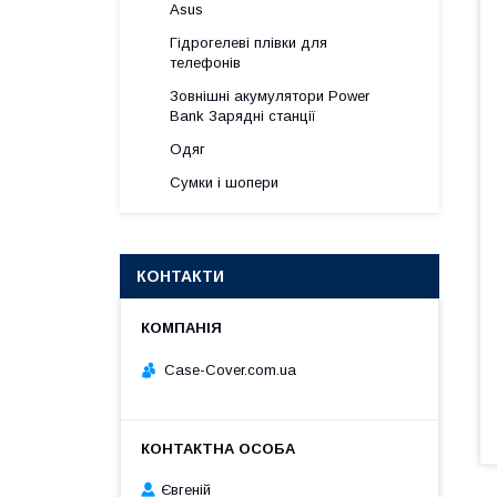
Asus
Гідрогелеві плівки для
телефонів
Зовнішні акумулятори Power
Bank Зарядні станції
Одяг
Сумки і шопери
КОНТАКТИ
Case-Cover.com.ua
Євгеній