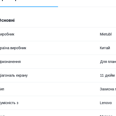
Основні
иробник
Mietubl
раїна виробник
Китай
ризначення
Для пла
іагональ екрану
11 дюйм
ип
Захисна 
умісність з
Lenovo