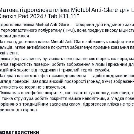
Матова гідрогелева плівка Mietubl Anti-Glare дл
Xiaoxin Pad 2024 / Tab K11 11"
ідрогелева плівка Mietubl Anti-Glare — створена для надійного з
 термопластичного поліуретану (TPU), вона поєднує високу міцність
орми дисплея.
атова гідрогелева плівка Mietubl Anti-Glare забезпечує комфортне 
альців. М’яке антиблікове покриття забезпечує приємне ковзання 
світленні.
лівка зберігає високу чутливість сенсора, не спотворює кольори, 
егка зернистість поверхні робить зображення м’яким і приємним дл
адійний захист від подряпин і тривалий термін служби.
атеріал плівки має ефект самовідновлення — дрібні подряпини по
игляд поверхні. Завдяки високій прозорості (понад 99%) зображен
утливість сенсора не знижується.
лівка має олеофобне покриття, яке відштовхує вологу, пил і жир, т
ї тонка структура робить покриття майже непомітним, а гладка по
орівняно з традиційним захисним склом, гідрогелева плівка не тріс
рилягає до екрана.
арактеристики