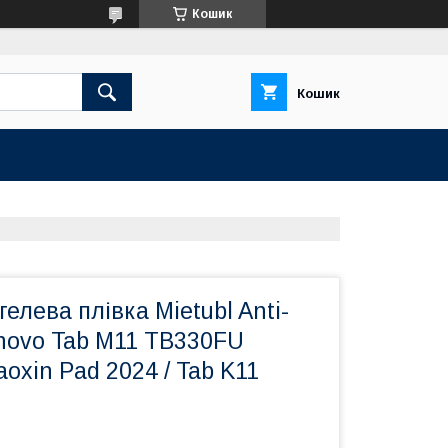
Кошик
Кошик
елева плівка Mietubl Anti-
enovo Tab M11 TB330FU
aoxin Pad 2024 / Tab K11