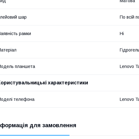
Вид
Матова
лейовий шар
По всій п
аявність рамки
Ні
атеріал
Гідрогел
Модель планшета
Lenovo T
Користувальницькі характеристики
оделі телефона
Lenovo T
нформація для замовлення