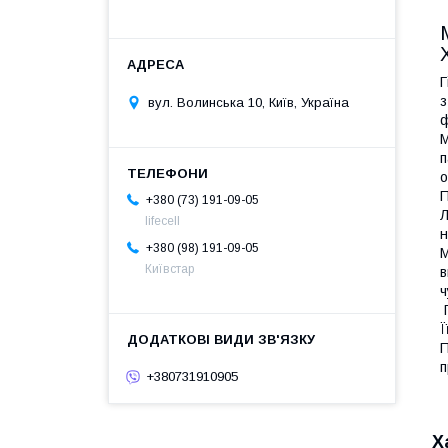
Г
з
вул. Волинська 10, Київ, Україна
ф
М
п
о
П
+380 (73) 191-09-05
Л
lifecell
н
+380 (98) 191-09-05
М
Київстар
в
ч
П
Ї
П
п
+380731910905
Х