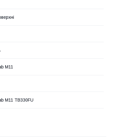
оверхні
ь
ab M11
ab M11 TB330FU