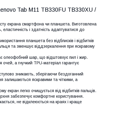
я Lenovo Tab M11 TB330FU TB330XU /
ахисту екрана смартфона чи планшета. Виготовлена
, еластичність і здатність адаптуватися до
використання планшета без відблисків і відбитків
пальця та зменшує віддзеркалення при яскравому
має олеофобний шар, що відштовхує пил і жир.
я очей, а гнучкий TPU-матеріал гарантує
ступово зникають, зберігаючи бездоганний
ня залишаються яскравими та чіткими, а
ому екран легко очищується від відбитків пальців.
верхня забезпечує комфортне користування.
кається, не відклеюється на краях і краще