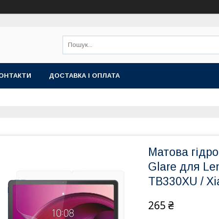
ОНТАКТИ
ДОСТАВКА І ОПЛАТА
Матова гідрог
Glare для L
TB330XU / Xi
265 ₴