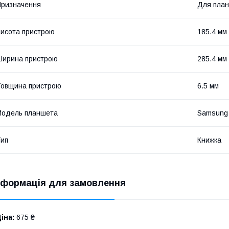
ризначення
Для пла
исота пристрою
185.4 мм
Ширина пристрою
285.4 мм
овщина пристрою
6.5 мм
Модель планшета
Samsung 
ип
Книжка
нформація для замовлення
іна:
675 ₴