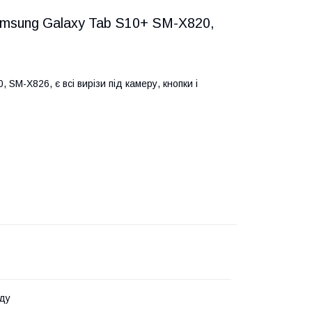
amsung Galaxy Tab S10+ SM-X820,
M-X826, є всі вирізи під камеру, кнопки і
ду