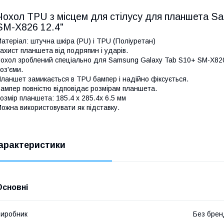
Чохол TPU з місцем для стілусу для планшета S
SM-X826 12.4"
атеріал: штучна шкіра (PU) і TPU (Поліуретан)
ахист планшета від подряпин і ударів.
охол зроблений спеціально для Samsung Galaxy Tab S10+ SM-X820, S
оз'єми.
ланшет замикається в TPU бампер і надійно фіксується.
ампер повністю відповідає розмірам планшета.
озмір планшета: 185.4 x 285.4x 6.5 мм
ожна використовувати як підставку.
арактеристики
Основні
иробник
Без брен