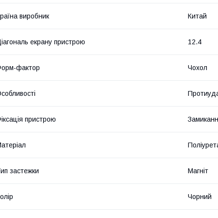
раїна виробник
Китай
іагональ екрану пристрою
12.4
Форм-фактор
Чохол
собливості
Протиуда
іксація пристрою
Замикан
атеріал
Поліурет
ип застежки
Магніт
олір
Чорний