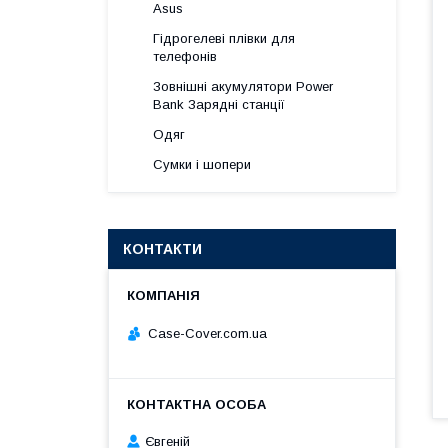
Asus
Гідрогелеві плівки для
телефонів
Зовнішні акумулятори Power
Bank Зарядні станції
Одяг
Сумки і шопери
КОНТАКТИ
Case-Cover.com.ua
Євгеній