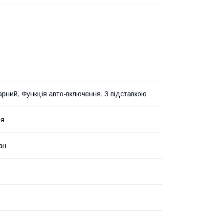
рний, Функція авто-включення, З підставкою
ня
ан