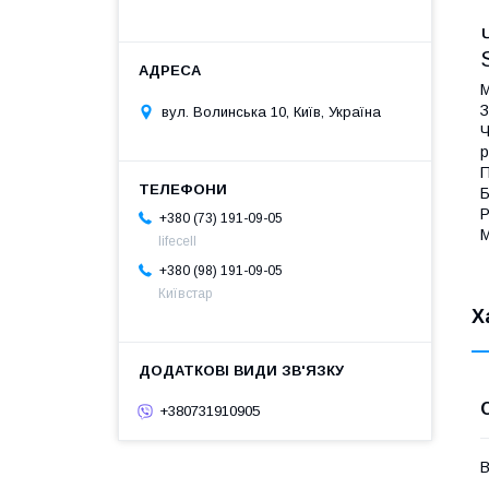
М
З
вул. Волинська 10, Київ, Україна
Ч
р
П
Б
Р
+380 (73) 191-09-05
М
lifecell
+380 (98) 191-09-05
Київстар
Х
+380731910905
В