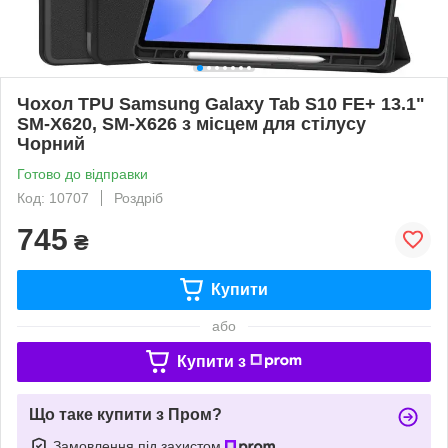
Чохол TPU Samsung Galaxy Tab S10 FE+ 13.1"
SM-X620, SM-X626 з місцем для стілусу
Чорний
Готово до відправки
Код: 10707
Роздріб
745
₴
Купити
або
Купити з
Що таке купити з Пром?
Замовлення під захистом