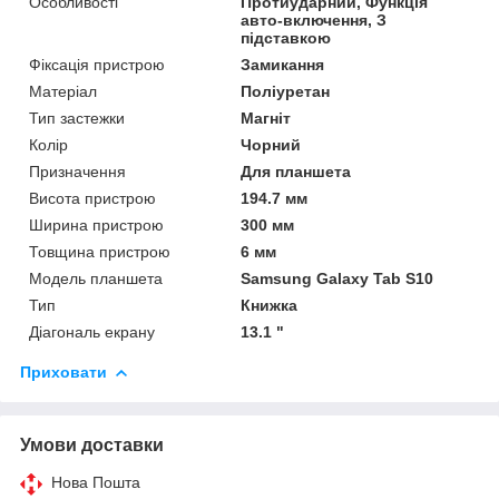
Особливості
Протиударний, Функція
авто-включення, З
підставкою
Фіксація пристрою
Замикання
Матеріал
Поліуретан
Тип застежки
Магніт
Колір
Чорний
Призначення
Для планшета
Висота пристрою
194.7 мм
Ширина пристрою
300 мм
Товщина пристрою
6 мм
Модель планшета
Samsung Galaxy Tab S10
Тип
Книжка
Діагональ екрану
13.1 "
Приховати
Умови доставки
Нова Пошта