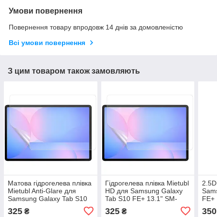
Умови повернення
Повернення товару впродовж 14 днів за домовленістю
Всі умови повернення
З цим товаром також замовляють
Матова гідрогелева плівка
Гідрогелева плівка Mietubl
2.5D
Mietubl Anti-Glare для
HD для Samsung Galaxy
Sams
Samsung Galaxy Tab S10
Tab S10 FE+ 13.1" SM-
FE+ 
FE+ 13.1" SM-X620, SM-
X620, SM-X626
X62
325
325
350
₴
₴
X626