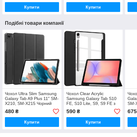
Купити
Купити
Подібні товари компанії
Чохол Ultra Slim Samsung
Чохол Clear Acrylic
Чох
Galaxy Tab A9 Plus 11" SM-
Samsung Galaxy Tab S10
Gala
X210, SM-X215 Чорний
FE, S10 Lite, S9, S9 FE з
SM-X
місцем для стілусу Чорний
стіл
480
590
675
₴
₴
Купити
Купити