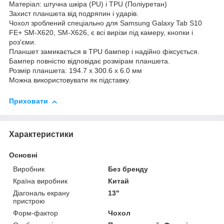
Матеріал: штучна шкіра (PU) і TPU (Поліуретан)
Захист планшета від подряпин і ударів.
Чохол зроблений спеціально для Samsung Galaxy Tab S10
FE+ SM-X620, SM-X626, є всі вирізи під камеру, кнопки і
роз'єми.
Планшет замикається в TPU бампер і надійно фіксується.
Бампер повністю відповідає розмірам планшета.
Розмір планшета: 194.7 x 300.6 x 6.0 мм
Можна використовувати як підставку.
Приховати
Характеристики
Основні
Виробник
Без бренду
Країна виробник
Китай
Діагональ екрану
13"
пристрою
Форм-фактор
Чохол