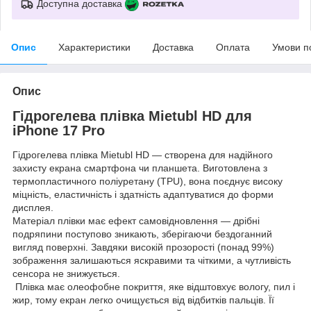
Доступна доставка
Опис
Характеристики
Доставка
Оплата
Умови п
Опис
Гідрогелева плівка Mietubl HD для
iPhone 17 Pro
Гідрогелева плівка Mietubl HD — створена для надійного
захисту екрана смартфона чи планшета. Виготовлена з
термопластичного поліуретану (TPU), вона поєднує високу
міцність, еластичність і здатність адаптуватися до форми
дисплея.
Матеріал плівки має ефект самовідновлення — дрібні
подряпини поступово зникають, зберігаючи бездоганний
вигляд поверхні. Завдяки високій прозорості (понад 99%)
зображення залишаються яскравими та чіткими, а чутливість
сенсора не знижується.
Плівка має олеофобне покриття, яке відштовхує вологу, пил і
жир, тому екран легко очищується від відбитків пальців. Її