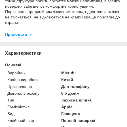
тонка структура робить покриття майже непомітним, а гладка
поверхня забезпечує комфортне користування.
Порівняно з традиційним захисним склом, гідрогелева плівка
не тріскається, не відклеюється на краях і краще прилягає до
екрана.
Приховати
Характеристики
Основні
Виробник
Mietubl
Країна виробник
Китай
Призначення
Для телефону
Діагональ екрану
6.5 дюйм
Тип
Захисна плівка
Сумісність з
Apple
Вид
Глянцева
Клейовий шар
По всій поверхні