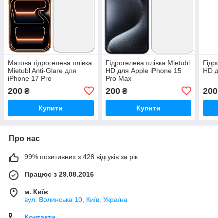
Матова гідрогелева плівка
Гідрогелева плівка Mietubl
Гідр
Mietubl Anti-Glare для
HD для Apple iPhone 15
HD д
iPhone 17 Pro
Pro Max
200
200
200
₴
₴
Купити
Купити
Про нас
99% позитивних з 428 відгуків за рік
Працює з 29.08.2016
м. Київ
вул. Волинська 10, Київ, Україна
Контакти