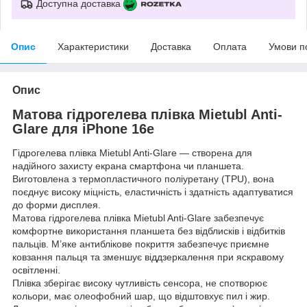
Доступна доставка
Опис
Характеристики
Доставка
Оплата
Умови п
Опис
Матова гідрогелева плівка Mietubl Anti-
Glare для iPhone 16e
Гідрогелева плівка Mietubl Anti-Glare — створена для
надійного захисту екрана смартфона чи планшета.
Виготовлена з термопластичного поліуретану (TPU), вона
поєднує високу міцність, еластичність і здатність адаптуватися
до форми дисплея.
Матова гідрогелева плівка Mietubl Anti-Glare забезпечує
комфортне використання планшета без відблисків і відбитків
пальців. М’яке антиблікове покриття забезпечує приємне
ковзання пальця та зменшує віддзеркалення при яскравому
освітленні.
Плівка зберігає високу чутливість сенсора, не спотворює
кольори, має олеофобний шар, що відштовхує пил і жир.