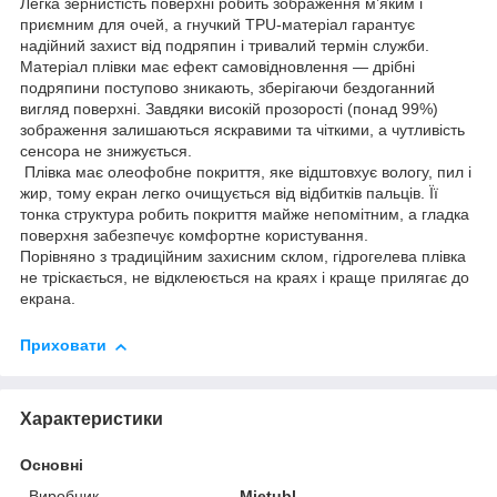
Легка зернистість поверхні робить зображення м’яким і
приємним для очей, а гнучкий TPU-матеріал гарантує
надійний захист від подряпин і тривалий термін служби.
Матеріал плівки має ефект самовідновлення — дрібні
подряпини поступово зникають, зберігаючи бездоганний
вигляд поверхні. Завдяки високій прозорості (понад 99%)
зображення залишаються яскравими та чіткими, а чутливість
сенсора не знижується.
Плівка має олеофобне покриття, яке відштовхує вологу, пил і
жир, тому екран легко очищується від відбитків пальців. Її
тонка структура робить покриття майже непомітним, а гладка
поверхня забезпечує комфортне користування.
Порівняно з традиційним захисним склом, гідрогелева плівка
не тріскається, не відклеюється на краях і краще прилягає до
екрана.
Приховати
Характеристики
Основні
Виробник
Mietubl