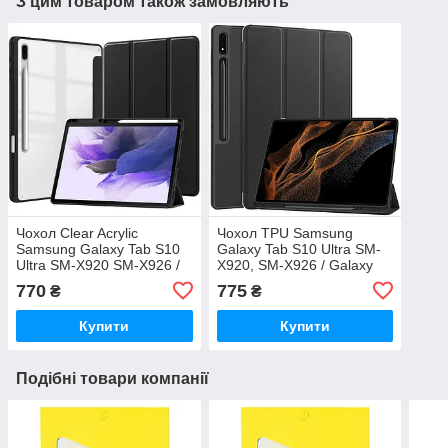
З цим товаром також замовляють
Чохол Clear Acrylic
Чохол TPU Samsung
Samsung Galaxy Tab S10
Galaxy Tab S10 Ultra SM-
Ultra SM-X920 SM-X926 /
X920, SM-X926 / Galaxy
Galaxy Tab S9 Ultra SM-
Tab S9 Ultra SM-X910, SM-
770
775
₴
₴
X910 SM-X916 з місцем
X916 з місцем для стілусу
для стілусу Чорний
Чорний
Купити
Купити
Подібні товари компанії