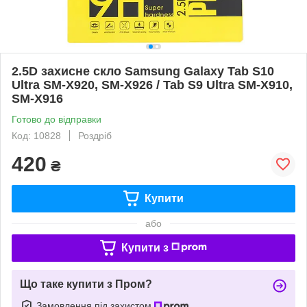
2.5D захисне скло Samsung Galaxy Tab S10
Ultra SM-X920, SM-X926 / Tab S9 Ultra SM-X910,
SM-X916
Готово до відправки
Код: 10828
Роздріб
420
₴
Купити
або
Купити з
Що таке купити з Пром?
Замовлення під захистом