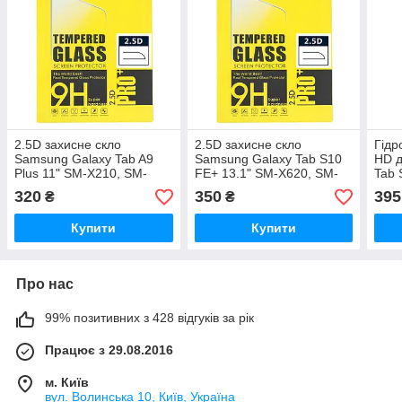
2.5D захисне скло
2.5D захисне скло
Гідр
Samsung Galaxy Tab A9
Samsung Galaxy Tab S10
HD д
Plus 11" SM-X210, SM-
FE+ 13.1" SM-X620, SM-
Tab 
X215
X626
SM-X
320
350
395
₴
₴
SM-
Купити
Купити
Про нас
99% позитивних з 428 відгуків за рік
Працює з 29.08.2016
м. Київ
вул. Волинська 10, Київ, Україна