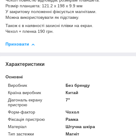
Чохол повністю відповідає розмірам планшета.
Розмір планшета: 121.2 x 198 x 9.9 мм
У закритому положенні фіксується магнітами.
Можна використовувати як підставку.
Також є в наявності захисні плівки на екран.
Чехол + пленка 190 грн.
Приховати
Характеристики
Основні
Виробник
Без бренду
Країна виробник
Китай
Діагональ екрану
7"
пристрою
Форм-фактор
Чохол
Фіксація пристрою
Рамка
Матеріал
Штучна шкіра
Тип застежки
Магніт