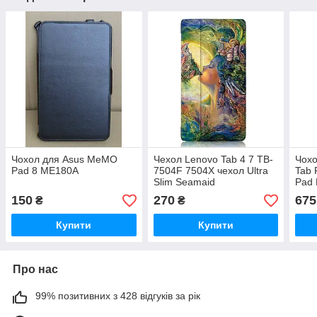
Чохол для Asus MeMO
Чехол Lenovo Tab 4 7 TB-
Чохо
Pad 8 ME180A
7504F 7504X чехол Ultra
Tab 
Slim Seamaid
Pad 
Чор
150
270
675
₴
₴
Купити
Купити
Про нас
99% позитивних з 428 відгуків за рік