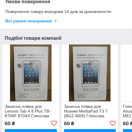
Умови повернення
Повернення товару впродовж 14 днів за домовленістю
Всі умови повернення
Подібні товари компанії
Захисна плівка для
Захисна плівка для
Глян
Lenovo Tab 4 8 Plus TB-
Huawei MediaPad T3 7
Asu
8704F 8704X Глянсова
(BG2-W09) Глянсова
ME1
60
60
60
₴
₴