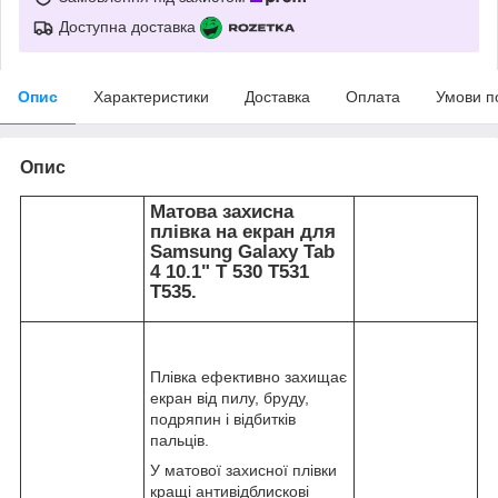
Доступна доставка
Опис
Характеристики
Доставка
Оплата
Умови п
Опис
Матова захисна
плівка на екран для
Samsung Galaxy Tab
4 10.1" T 530 T531
T535.
Плівка ефективно захищає
екран від пилу, бруду,
подряпин і відбитків
пальців.
У матової захисної плівки
кращі антивідблискові