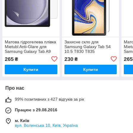
Матова гідрогелева плівка
Захисне скло для
Мато
Mietubl Anti-Glare для
Samsung Galaxy Tab S4
Miet
Samsung Galaxy Tab A9
10.5 T830 T835
Sams
Plus 11" SM-X210, SM-
10.5
265
230
265
₴
₴
X215
Купити
Купити
Про нас
99% позитивних з 427 відгуків за рік
Працює з 29.08.2016
м. Київ
вул. Волинська 10, Київ, Україна