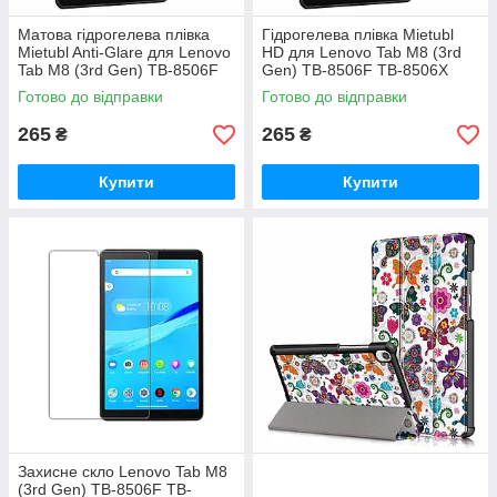
Матова гідрогелева плівка
Гідрогелева плівка Mietubl
Mietubl Anti-Glare для Lenovo
HD для Lenovo Tab M8 (3rd
Tab M8 (3rd Gen) TB-8506F
Gen) TB-8506F TB-8506X
TB-8506X
Готово до відправки
Готово до відправки
265
265
₴
₴
Купити
Купити
Захисне скло Lenovo Tab M8
(3rd Gen) TB-8506F TB-